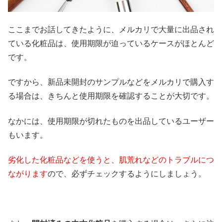
ここまでお話してきたように、メルカリで大量に出品され
ている化粧品は、使用期限が迫っているケースがほとんど
です。
ですから、新品未開封のサンプルなどをメルカリで購入す
る場合は、きちんと使用期限を確認することが大切です。
なかには、使用期限が切れたものを出品しているユーザー
もいます。
劣化した化粧品などを使うと、肌荒れなどのトラブルにつ
ながります
ので、必ずチェックするようにしましょう。