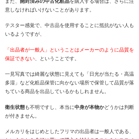
また、
開封済みの中古化粧品
を購入する場合は、さらに注
意しなければいけないことがあります。
テスター感覚で、中古品を使用することに抵抗がない人も
いるようですが、
「出品者が一般人」ということはメーカーのように品質を
保証できない
、ということです。
一見写真では綺麗な状態に見えても「日光が当たる・高温
多湿」など化粧品保管に向かない場所で保管して品質が落
ちている商品を出品しているかもしれません。
衛生状態
も不明ですし、本当に
中身が本物か
どうかは判断
が付きません。
メルカリをはじめとしたフリマの出品者は一般人である、