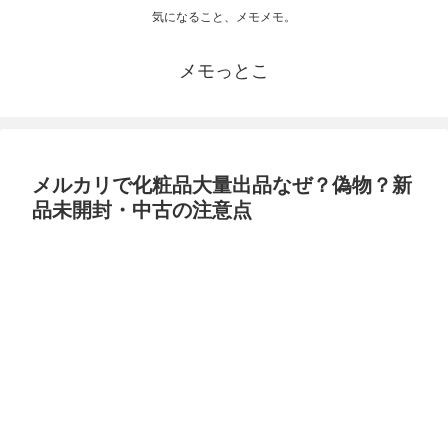
気になること、メモメモ。
メモっとこ
メルカリで化粧品大量出品なぜ？偽物？新
品未開封・中古の注意点