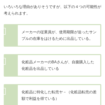
いろいろな理由がありそうですが、以下の４つの可能性が
考えられます。
メーカーの従業員が、使用期限が迫ったサン
プルの在庫をはけるために出品している。
化粧品メーカーのBAさんが、自腹購入した
化粧品を出品している
化粧品に特化した転売ヤ－（化粧品転売の差
額で利益を得ている）