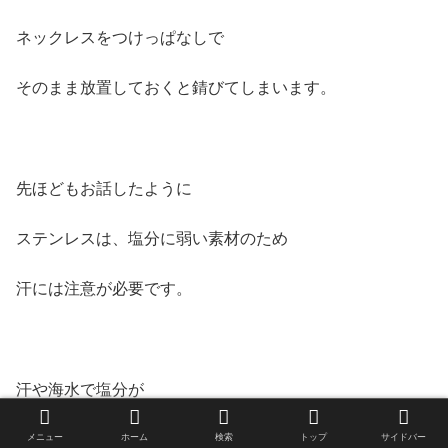
ネックレスをつけっぱなしで
そのまま放置しておくと錆びてしまいます。
先ほどもお話したように
ステンレスは、塩分に弱い素材のため
汗には注意が必要です。
汗や海水で塩分が
メニュー
ホーム
検索
トップ
サイドバー
ネックレスに付いてしまった場合は放置せず