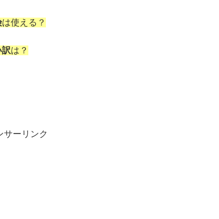
険
は使える？
い訳
は？
ンサーリンク