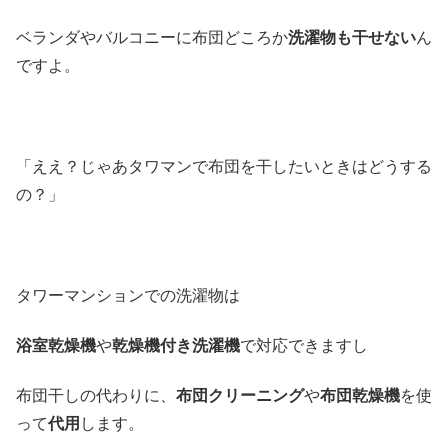
ベランダやバルコニーに布団どころか
洗濯物も干せない
ん
ですよ。
「ええ？じゃあタワマンで布団を干したいときはどうする
の？」
タワーマンションでの洗濯物は
浴室乾燥機
や
乾燥機付き洗濯機
で対応できますし
布団干しの代わりに、
布団クリーニング
や
布団乾燥機
を使
って
代用
します。