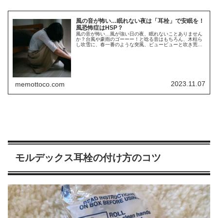
風の音が怖い…眠れない夜は「耳栓」で安眠を！
風恐怖症はHSP？
風の音が怖い…風が強い日の夜、眠れないことありません
か？台風や豪雨のゴーーー！と唸る音はもちろん、木枯ら
し吹雪に、春一番のような突風、ビュービューと吹き荒れ
る暴風雨が怖い。夜中に、風の音で目を覚ましてしまうこ
ともありますよね。窓がガタガタと...
2023.11.07
memottoco.com
モルデックス耳栓の付け方のコツ