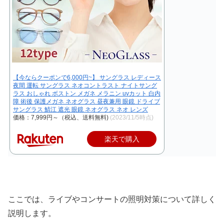
【今ならクーポンで6,000円~】 サングラス レディース
夜間 運転 サングラス ネオコントラスト ナイトサング
ラス おしゃれ ボストン メガネ メラニン uvカット 白内
障 術後 保護メガネ ネオグラス 昼夜兼用 眼鏡 ドライブ
サングラス 鯖江 遮光 眼鏡 ネオグラス ネオ レンズ
価格：7,999円～（税込、送料無料)
(2023/11/5時点)
楽天で購入
ここでは、ライブやコンサートの照明対策について詳しく
説明します。