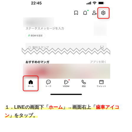
１．LINEの画面下「
ホーム
」→画面右上「
歯車アイコ
ン
」をタップ。